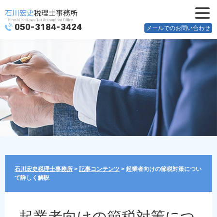
050-3184-3424
メニュ
メールでのお問い合わせ
ー
石川宏史税理士事務所
>
記事コンテンツ
>
起業者向けの節税対策につい
て詳しく解説
起業者向けの節税対策につ